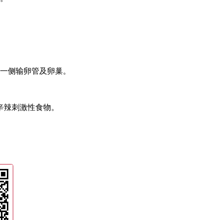
一侧输卵管及卵巢。
辛辣刺激性食物。