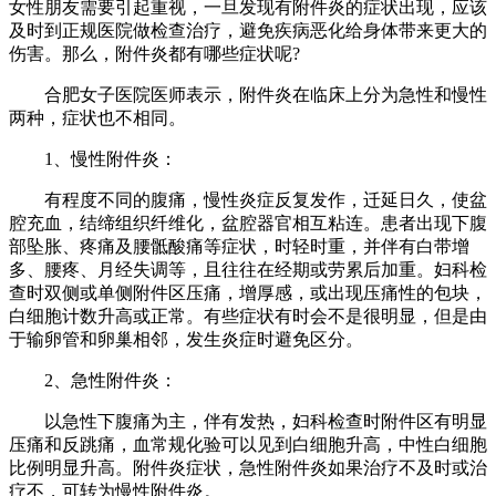
女性朋友需要引起重视，一旦发现有附件炎的症状出现，应该
及时到正规医院做检查治疗，避免疾病恶化给身体带来更大的
伤害。那么，附件炎都有哪些症状呢?
合肥女子医院医师表示，附件炎在临床上分为急性和慢性
两种，症状也不相同。
1、慢性附件炎：
有程度不同的腹痛，慢性炎症反复发作，迁延日久，使盆
腔充血，结缔组织纤维化，盆腔器官相互粘连。患者出现下腹
部坠胀、疼痛及腰骶酸痛等症状，时轻时重，并伴有白带增
多、腰疼、月经失调等，且往往在经期或劳累后加重。妇科检
查时双侧或单侧附件区压痛，增厚感，或出现压痛性的包块，
白细胞计数升高或正常。有些症状有时会不是很明显，但是由
于输卵管和卵巢相邻，发生炎症时避免区分。
2、急性附件炎：
以急性下腹痛为主，伴有发热，妇科检查时附件区有明显
压痛和反跳痛，血常规化验可以见到白细胞升高，中性白细胞
比例明显升高。附件炎症状，急性附件炎如果治疗不及时或治
疗不，可转为慢性附件炎。